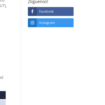
omo
¡Síguenos!
UT),
Facebook
Instagram
ad