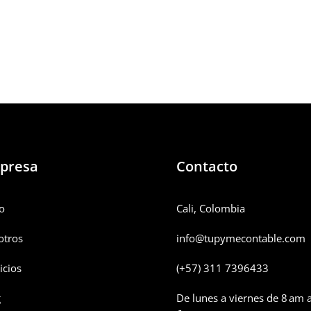
presa
Contacto
io
Cali, Colombia
otros
info@tupymecontable.com
icios
(+57) 311 7396433
g
De lunes a viernes de 8 am 